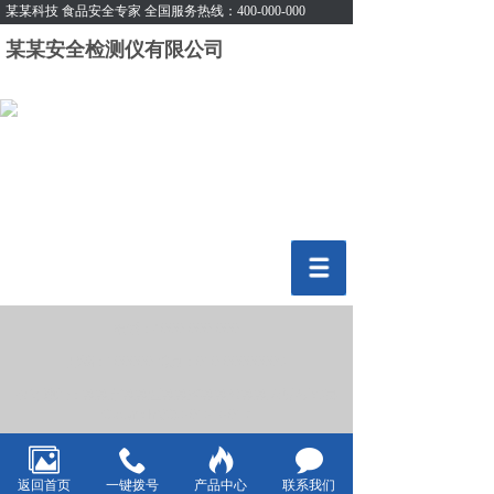
某某科技 食品安全专家 全国服务热线：400-000-000
某某安全检测仪有限公司
网站首页
关于我们
云数据“放心食品”检测
产品中心
实时查询检测结果
对问题追根朔源，从源头把控食品安全
企业资讯
用户留言
联系我们
电话：4000-000-000
邮编：100000 传真：010-00000006
公司地址：某某市某某区某某路某某号某某大厦A座6层
Copyright(C) 2012–2017
某某科技股份有限公司
京ICP备10000000号-0 京公网安备000000000000号
返回首页
一键拨号
产品中心
联系我们