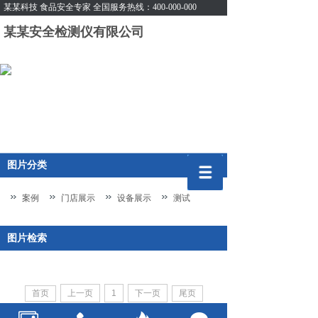
某某科技 食品安全专家 全国服务热线：400-000-000
某某安全检测仪有限公司
网站首页
关于我们
云数据“放心食品”检测
产品中心
实时查询检测结果
对问题追根朔源，从源头把控食品安全
企业资讯
图片分类
用户留言
联系我们
案例
门店展示
设备展示
测试
图片检索
首页
上一页
1
下一页
尾页